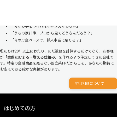
株式会社マイエフピーは、これまでに
30,000件を超えるお客様のリア
ルな家計
と向き合ってきました。
「何から手をつければいいか分からない」
「うちの家計簿、プロから見てどうなんだろう？」
「今の貯金ペースで、将来本当に足りる？」
私たちは20年以上にわたり、ただ数値を計算するだけでなく、お客様
が
「実際に貯まる・増える仕組み」
を作れるよう伴走してきた会社で
す。特定の金融商品を売らない独立系FPだからこそ、あなたの期待に
お応えできる確かな実績があります。
初回相談について
はじめての方