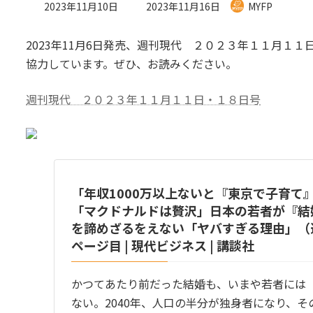
最
2023年11月10日
2023年11月16日
MYFP
終
更
2023年11月6日発売、週刊現代 ２０２３年１１月１
新
日
協力しています。ぜひ、お読みください。
時
:
週刊現代 ２０２３年１１月１１日・１８日号
「年収1000万以上ないと『東京で子育て
「マクドナルドは贅沢」日本の若者が『結
を諦めざるをえない「ヤバすぎる理由」（週刊
ページ目 | 現代ビジネス | 講談社
かつてあたり前だった結婚も、いまや若者には
ない。2040年、人口の半分が独身者になり、そ