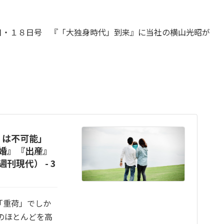
１日・１８日号 『「大独身時代」到来』に当社の横山光昭が
』は不可能」
婚』『出産』
現代） - 3
「重荷」でしか
のほとんどを高