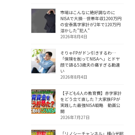
市場はこんなに絶好調なのに
NISAで大損…世帯年収1200万円
の安泰黒字家計が2年で120万円
溶かした"犯人"
2026年8月4日
そりゃFPがドン引きするわ…
「保険を削ってNISAへ」とドヤ
顔で語る53歳夫の痛すぎる勘違
い
2026年8月4日
【子ども6人の教育費】赤字家計
をどう立て直した？大家族FPが
実践した最強NISA戦略 動画公
開
2026年7月27日
「リノシーチャンネル」横山光昭