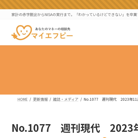
コ
ナ
ン
ビ
家計の赤字脱出からNISAの実行まで。「わかっているけどできない」を卒
テ
ゲ
ン
ー
ツ
シ
へ
ョ
ス
ン
キ
に
ッ
移
プ
動
HOME
更新情報
雑誌・メディア
No.1077 週刊現代 2023年
No.1077 週刊現代 202