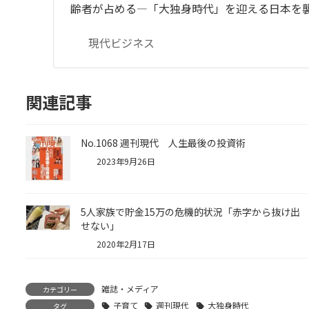
齢者が占める―「大独身時代」を迎える日本を
現代ビジネス
関連記事
No.1068 週刊現代 人生最後の投資術
2023年9月26日
5人家族で貯金15万の危機的状況「赤字から抜け出
せない」
2020年2月17日
雑誌・メディア
カテゴリー
子育て
週刊現代
大独身時代
タグ