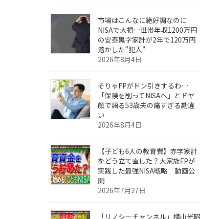
市場はこんなに絶好調なのに
NISAで大損…世帯年収1200万円
の安泰黒字家計が2年で120万円
溶かした"犯人"
2026年8月4日
そりゃFPがドン引きするわ…
「保険を削ってNISAへ」とドヤ
顔で語る53歳夫の痛すぎる勘違
い
2026年8月4日
【子ども6人の教育費】赤字家計
をどう立て直した？大家族FPが
実践した最強NISA戦略 動画公
開
2026年7月27日
「リノシーチャンネル」横山光昭