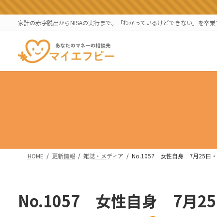
コ
ナ
ン
ビ
家計の赤字脱出からNISAの実行まで。「わかっているけどできない」を卒
テ
ゲ
ン
ー
ツ
シ
へ
ョ
ス
ン
キ
に
ッ
移
プ
動
HOME
更新情報
雑誌・メディア
No.1057 女性自身 7月25日
No.1057 女性自身 7月