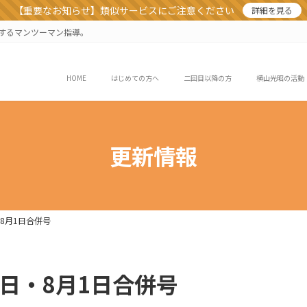
【重要なお知らせ】類似サービスにご注意ください
詳細を見る
業するマンツーマン指導。
HOME
はじめての方へ
二回目以降の方
横山光昭の活動
更新情報
・8月1日合併号
25日・8月1日合併号