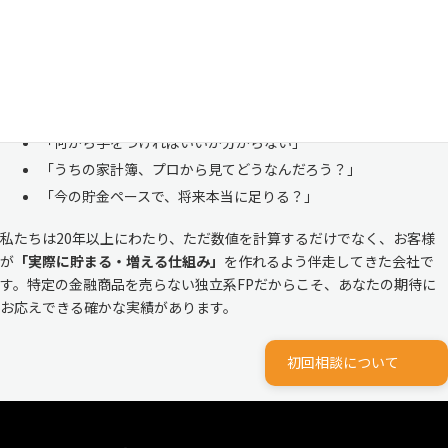
恥ずかしい」と思われる方もいらっしゃいますが、決してそんなことは
ありません。
株式会社マイエフピーは、これまでに
30,000件を超えるお客様のリア
ルな家計
と向き合ってきました。
「何から手をつければいいか分からない」
「うちの家計簿、プロから見てどうなんだろう？」
「今の貯金ペースで、将来本当に足りる？」
私たちは20年以上にわたり、ただ数値を計算するだけでなく、お客様
が
「実際に貯まる・増える仕組み」
を作れるよう伴走してきた会社で
す。特定の金融商品を売らない独立系FPだからこそ、あなたの期待に
お応えできる確かな実績があります。
初回相談について