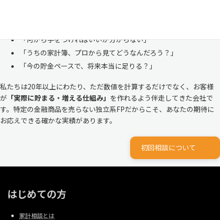
株式会社マイエフピーは、これまでに
30,000件を超えるお客様のリア
ルな家計
と向き合ってきました。
「何から手をつければいいか分からない」
「うちの家計簿、プロから見てどうなんだろう？」
「今の貯金ペースで、将来本当に足りる？」
私たちは20年以上にわたり、ただ数値を計算するだけでなく、お客様
が
「実際に貯まる・増える仕組み」
を作れるよう伴走してきた会社で
す。特定の金融商品を売らない独立系FPだからこそ、あなたの期待に
お応えできる確かな実績があります。
初回相談について
はじめての方
家計相談とは