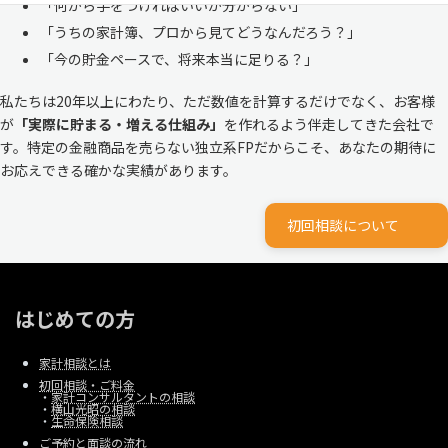
「何から手をつければいいか分からない」
「うちの家計簿、プロから見てどうなんだろう？」
「今の貯金ペースで、将来本当に足りる？」
私たちは20年以上にわたり、ただ数値を計算するだけでなく、お客様
が
「実際に貯まる・増える仕組み」
を作れるよう伴走してきた会社で
す。特定の金融商品を売らない独立系FPだからこそ、あなたの期待に
お応えできる確かな実績があります。
初回相談について
はじめての方
家計相談とは
初回相談・ご料金
・
家計コンサルタントの相談
・
横山光昭の相談
・
生命保険相談
ご予約と面談の流れ