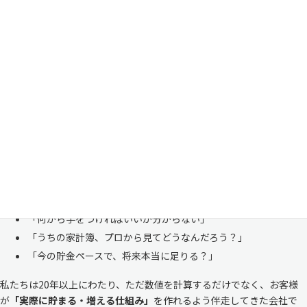
家計管理・資産形成は一人で悩まずにご相談くださ
い
「お金のことは周りに相談しにくい……」 これは私たち日本人にとて
も多い、ごく自然な気持ちです。「自分の家計状況を人に見せるなんて
恥ずかしい」と思われる方もいらっしゃいますが、決してそんなことは
ありません。
株式会社マイエフピーは、これまでに
30,000件を超えるお客様のリア
ルな家計
と向き合ってきました。
「何から手をつければいいか分からない」
「うちの家計簿、プロから見てどうなんだろう？」
「今の貯金ペースで、将来本当に足りる？」
私たちは20年以上にわたり、ただ数値を計算するだけでなく、お客様
が
「実際に貯まる・増える仕組み」
を作れるよう伴走してきた会社で