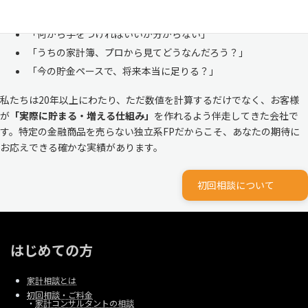
ルな家計
と向き合ってきました。
「何から手をつければいいか分からない」
「うちの家計簿、プロから見てどうなんだろう？」
「今の貯金ペースで、将来本当に足りる？」
私たちは20年以上にわたり、ただ数値を計算するだけでなく、お客様
が
「実際に貯まる・増える仕組み」
を作れるよう伴走してきた会社で
す。特定の金融商品を売らない独立系FPだからこそ、あなたの期待に
お応えできる確かな実績があります。
初回相談について
はじめての方
家計相談とは
初回相談・ご料金
・
家計コンサルタントの相談