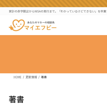
コ
ナ
ン
ビ
家計の赤字脱出からNISAの実行まで。「わかっているけどできない」を卒
テ
ゲ
ン
ー
ツ
シ
へ
ョ
ス
ン
キ
に
ッ
移
プ
動
HOME
更新情報
著書
著書