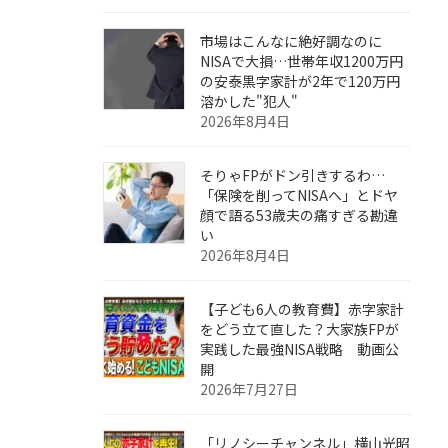
市場はこんなに絶好調なのに
NISAで大損…世帯年収1200万円
の安泰黒字家計が2年で120万円
溶かした"犯人"
2026年8月4日
そりゃFPがドン引きするわ…
「保険を削ってNISAへ」とドヤ
顔で語る53歳夫の痛すぎる勘違
い
2026年8月4日
【子ども6人の教育費】赤字家計
をどう立て直した？大家族FPが
実践した最強NISA戦略 動画公
開
2026年7月27日
「リノシーチャンネル」横山光昭