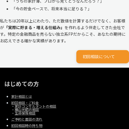
「うちの家計簿、プロから見てどうなんだろう？」
「今の貯金ペースで、将来本当に足りる？」
私たちは20年以上にわたり、ただ数値を計算するだけでなく、お客様
が
「実際に貯まる・増える仕組み」
を作れるよう伴走してきた会社で
す。特定の金融商品を売らない独立系FPだからこそ、あなたの期待に
お応えできる確かな実績があります。
初回相談について
はじめての方
家計相談とは
初回相談・ご料金
・
家計コンサルタントの相談
・
横山光昭の相談
・
生命保険相談
ご予約と面談の流れ
初回相談時の持ち物