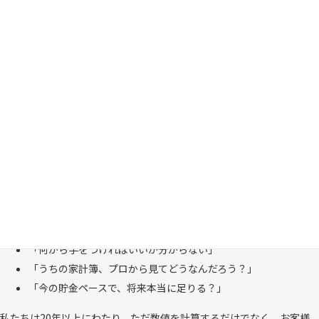
家計管理・資産形成は一人で悩まずにご相談くださ
い
「お金のことは周りに相談しにくい……」 これは私たち日本人にとて
も多い、ごく自然な気持ちです。「自分の家計状況を人に見せるなんて
恥ずかしい」と思われる方もいらっしゃいますが、決してそんなことは
ありません。
株式会社マイエフピーは、これまでに
30,000件を超えるお客様のリア
ルな家計
と向き合ってきました。
「何から手をつければいいか分からない」
「うちの家計簿、プロから見てどうなんだろう？」
「今の貯金ペースで、将来本当に足りる？」
私たちは20年以上にわたり、ただ数値を計算するだけでなく、お客様