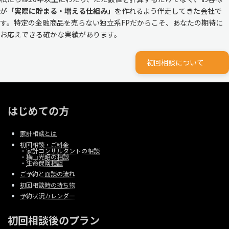
が
「実際に貯まる・増える仕組み」
を作れるよう伴走してきた会社で
す。特定の金融商品を売らない独立系FPだからこそ、あなたの期待に
お応えできる確かな実績があります。
初回相談について
はじめての方
家計相談とは
初回相談・ご料金
・
家計コンサルタントの相談
・
横山光昭の相談
・
生命保険相談
ご予約と面談の流れ
初回相談時の持ち物
予約状況カレンダー
初回相談後のプラン