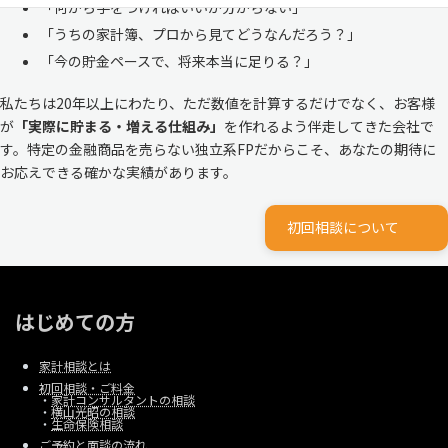
「何から手をつければいいか分からない」
「うちの家計簿、プロから見てどうなんだろう？」
「今の貯金ペースで、将来本当に足りる？」
私たちは20年以上にわたり、ただ数値を計算するだけでなく、お客様
が
「実際に貯まる・増える仕組み」
を作れるよう伴走してきた会社で
す。特定の金融商品を売らない独立系FPだからこそ、あなたの期待に
お応えできる確かな実績があります。
初回相談について
はじめての方
家計相談とは
初回相談・ご料金
・
家計コンサルタントの相談
・
横山光昭の相談
・
生命保険相談
ご予約と面談の流れ