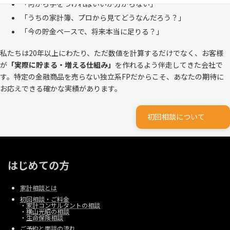
「何から手をつければいいか分からない」
「うちの家計簿、プロから見てどうなんだろう？」
「今の貯金ペースで、将来本当に足りる？」
私たちは20年以上にわたり、ただ数値を計算するだけでなく、お客様
が
「実際に貯まる・増える仕組み」
を作れるよう伴走してきた会社で
す。特定の金融商品を売らない独立系FPだからこそ、あなたの期待に
お応えできる確かな実績があります。
初回相談について
はじめての方
家計相談とは
初回相談・ご料金
・
家計コンサルタントの相談
・
横山光昭の相談
・
生命保険相談
ご予約と面談の流れ