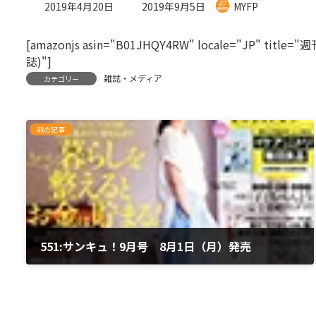
最
2019年4月20日
2019年9月5日
MYFP
終
更
[amazonjs asin="B01JHQY4RW" locale="JP" ti
新
日
誌)"]
時
雑誌・メディア
カテゴリー
:
前の記事
551:サンキュ！9月号 8月1日（月）発売
2019年4月20日