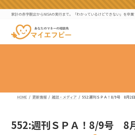
コ
ナ
ン
ビ
家計の赤字脱出からNISAの実行まで。「わかっているけどできない」を卒
テ
ゲ
ン
ー
ツ
シ
へ
ョ
ス
ン
キ
に
ッ
移
プ
動
HOME
更新情報
雑誌・メディア
552:週刊ＳＰＡ！8/9号 8月
552:週刊ＳＰＡ！8/9号 