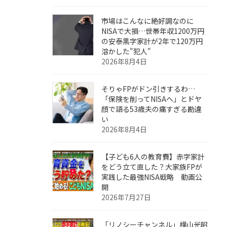
市場はこんなに絶好調なのに
NISAで大損…世帯年収1200万円
の安泰黒字家計が2年で120万円
溶かした"犯人"
2026年8月4日
そりゃFPがドン引きするわ…
「保険を削ってNISAへ」とドヤ
顔で語る53歳夫の痛すぎる勘違
い
2026年8月4日
【子ども6人の教育費】赤字家計
をどう立て直した？大家族FPが
実践した最強NISA戦略 動画公
開
2026年7月27日
「リノシーチャンネル」横山光昭