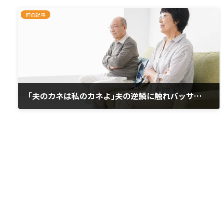
前の記事
｢夫のカネは私のカネよ｣夫の逆鱗に触れバッサリ三行半された還暦妻の老後破綻リスクを高めるヤバい生きがい
2025年5月31日