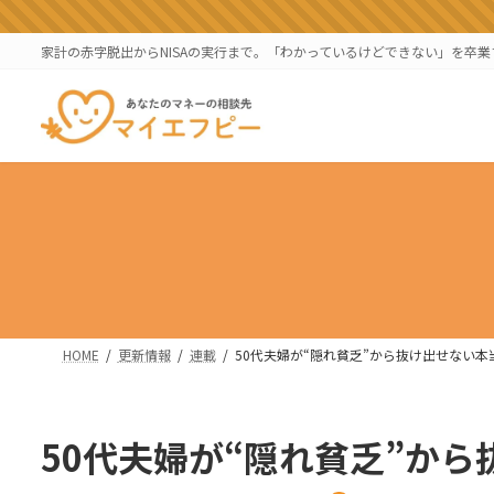
コ
ナ
ン
ビ
家計の赤字脱出からNISAの実行まで。「わかっているけどできない」を卒
テ
ゲ
ン
ー
ツ
シ
へ
ョ
ス
ン
キ
に
ッ
移
プ
動
HOME
更新情報
連載
50代夫婦が“隠れ貧乏”から抜け出せない本
50代夫婦が“隠れ貧乏”か