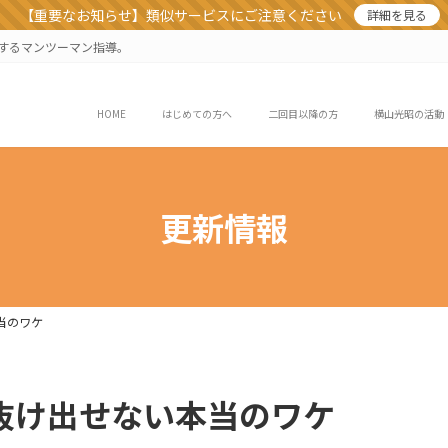
【重要なお知らせ】類似サービスにご注意ください
詳細を見る
業するマンツーマン指導。
HOME
はじめての方へ
二回目以降の方
横山光昭の活動
更新情報
当のワケ
ら抜け出せない本当のワケ