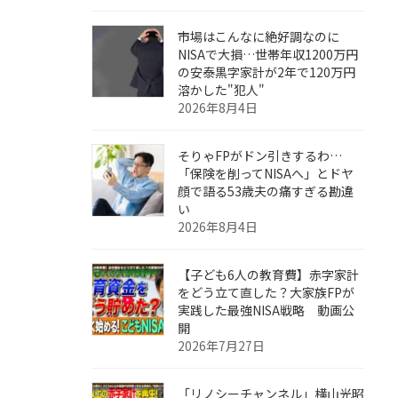
市場はこんなに絶好調なのに
NISAで大損…世帯年収1200万円
の安泰黒字家計が2年で120万円
溶かした"犯人"
2026年8月4日
そりゃFPがドン引きするわ…
「保険を削ってNISAへ」とドヤ
顔で語る53歳夫の痛すぎる勘違
い
2026年8月4日
【子ども6人の教育費】赤字家計
をどう立て直した？大家族FPが
実践した最強NISA戦略 動画公
開
2026年7月27日
「リノシーチャンネル」横山光昭