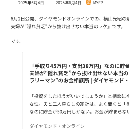
最
2025年6月4日
2025年6月4日
MYFP
終
更
6月2日公開、ダイヤモンドオンラインでの、横山光昭の連
新
日
夫婦が“隠れ貧乏”から抜け出せない本当のワケ』です。
時
:
です。
「手取り45万円・支出38万円」なのに貯金
夫婦が“隠れ貧乏”から抜け出せない本当のワ
ラリーマン”のお金相談所 | ダイヤモンド
「投資をしたほうがいいでしょうか」と相談にや
女性。夫と二人暮らしの家計は、よく聞くと「
なのに貯金が50万円しかない。お金が貯まらな
ダイヤモンド・オンライン