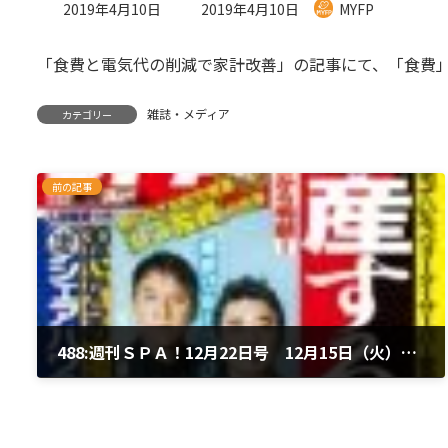
最
2019年4月10日
2019年4月10日
MYFP
終
更
「食費と電気代の削減で家計改善」の記事にて、「食費
新
日
時
雑誌・メディア
カテゴリー
:
前の記事
488:週刊ＳＰＡ！12月22日号 12月15日（火）発売
2019年4月10日