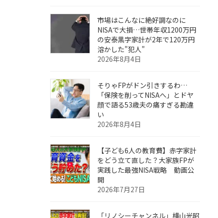
市場はこんなに絶好調なのに
NISAで大損…世帯年収1200万円
の安泰黒字家計が2年で120万円
溶かした"犯人"
2026年8月4日
そりゃFPがドン引きするわ…
「保険を削ってNISAへ」とドヤ
顔で語る53歳夫の痛すぎる勘違
い
2026年8月4日
【子ども6人の教育費】赤字家計
をどう立て直した？大家族FPが
実践した最強NISA戦略 動画公
開
2026年7月27日
「リノシーチャンネル」横山光昭