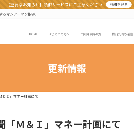
【重要なお知らせ】類似サービスにご注意ください
詳細を見る
業するマンツーマン指導。
HOME
はじめての方へ
二回目以降の方
横山光昭の活動
更新情報
聞「Ｍ＆Ｉ」マネー計画にて
経新聞「Ｍ＆Ｉ」マネー計画にて