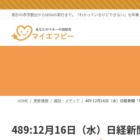
コ
ナ
ン
ビ
家計の赤字脱出からNISAの実行まで。「わかっているけどできない」を卒
テ
ゲ
ン
ー
ツ
シ
へ
ョ
ス
ン
キ
に
ッ
移
プ
動
HOME
更新情報
雑誌・メディア
489:12月16日（水）日経新
489:12月16日（水）日