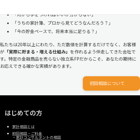
ルな家計
と向き合ってきました。
「何から手をつければいいか分からない」
「うちの家計簿、プロから見てどうなんだろう？」
「今の貯金ペースで、将来本当に足りる？」
私たちは20年以上にわたり、ただ数値を計算するだけでなく、お客様
が
「実際に貯まる・増える仕組み」
を作れるよう伴走してきた会社で
す。特定の金融商品を売らない独立系FPだからこそ、あなたの期待に
お応えできる確かな実績があります。
初回相談について
はじめての方
家計相談とは
初回相談・ご料金
・
家計コンサルタントの相談