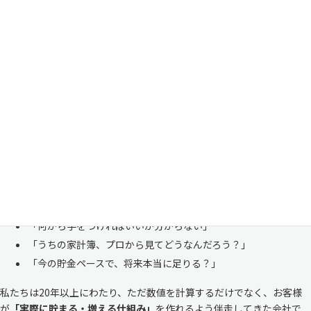
家計管理・資産形成は一人で悩まずにご相談くださ
い
「お金のことは周りに相談しにくい……」 これは私たち日本人にとて
も多い、ごく自然な気持ちです。「自分の家計状況を人に見せるなんて
恥ずかしい」と思われる方もいらっしゃいますが、決してそんなことは
ありません。
株式会社マイエフピーは、これまでに
30,000件を超えるお客様のリア
ルな家計
と向き合ってきました。
「何から手をつければいいか分からない」
「うちの家計簿、プロから見てどうなんだろう？」
「今の貯金ペースで、将来本当に足りる？」
私たちは20年以上にわたり、ただ数値を計算するだけでなく、お客様
が
「実際に貯まる・増える仕組み」
を作れるよう伴走してきた会社で