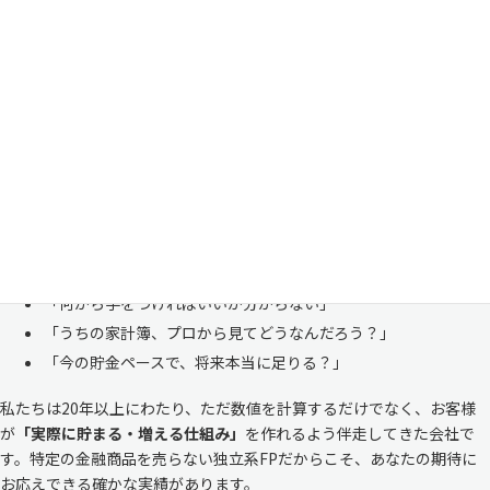
家計管理・資産形成は一人で悩まずにご相談くださ
い
「お金のことは周りに相談しにくい……」 これは私たち日本人にとて
も多い、ごく自然な気持ちです。「自分の家計状況を人に見せるなんて
恥ずかしい」と思われる方もいらっしゃいますが、決してそんなことは
ありません。
株式会社マイエフピーは、これまでに
30,000件を超えるお客様のリア
ルな家計
と向き合ってきました。
「何から手をつければいいか分からない」
「うちの家計簿、プロから見てどうなんだろう？」
「今の貯金ペースで、将来本当に足りる？」
私たちは20年以上にわたり、ただ数値を計算するだけでなく、お客様
が
「実際に貯まる・増える仕組み」
を作れるよう伴走してきた会社で
す。特定の金融商品を売らない独立系FPだからこそ、あなたの期待に
お応えできる確かな実績があります。