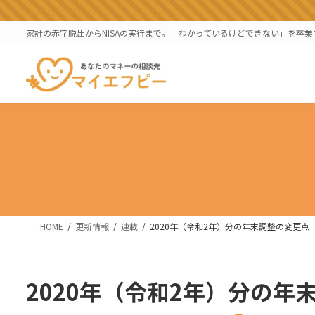
コ
ナ
ン
ビ
家計の赤字脱出からNISAの実行まで。「わかっているけどできない」を卒
テ
ゲ
ン
ー
ツ
シ
へ
ョ
ス
ン
キ
に
ッ
移
プ
動
HOME
更新情報
連載
2020年（令和2年）分の年末調整の変更点
2020年（令和2年）分の年