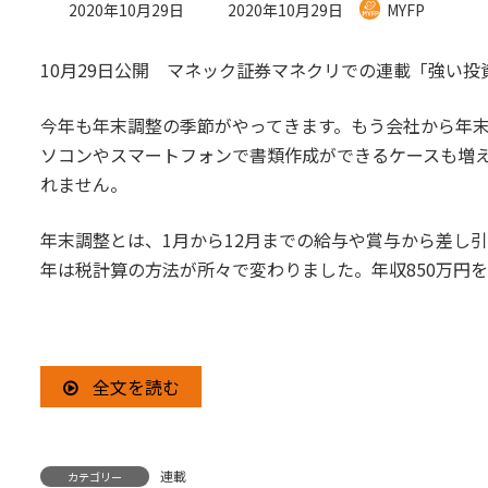
最
2020年10月29日
2020年10月29日
MYFP
終
更
10月29日公開 マネック証券マネクリでの連載「強い
新
日
時
今年も年末調整の季節がやってきます。もう会社から年
:
ソコンやスマートフォンで書類作成ができるケースも増
れません。
年末調整とは、1月から12月までの給与や賞与から差し
年は税計算の方法が所々で変わりました。年収850万円
全文を読む
連載
カテゴリー