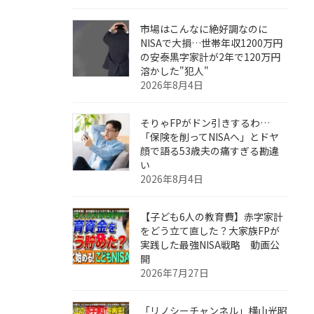
市場はこんなに絶好調なのに
NISAで大損…世帯年収1200万円
の安泰黒字家計が2年で120万円
溶かした"犯人"
2026年8月4日
そりゃFPがドン引きするわ…
「保険を削ってNISAへ」とドヤ
顔で語る53歳夫の痛すぎる勘違
い
2026年8月4日
【子ども6人の教育費】赤字家計
をどう立て直した？大家族FPが
実践した最強NISA戦略 動画公
開
2026年7月27日
「リノシーチャンネル」横山光昭