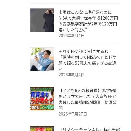
市場はこんなに絶好調なのに
NISAで大損…世帯年収1200万円
の安泰黒字家計が2年で120万円
溶かした"犯人"
2026年8月4日
そりゃFPがドン引きするわ…
「保険を削ってNISAへ」とドヤ
顔で語る53歳夫の痛すぎる勘違
い
2026年8月4日
【子ども6人の教育費】赤字家計
をどう立て直した？大家族FPが
実践した最強NISA戦略 動画公
開
2026年7月27日
「リノシーチャンネル」横山光昭