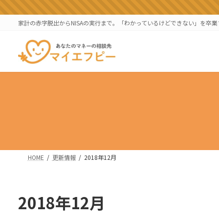
コ
ナ
ン
ビ
家計の赤字脱出からNISAの実行まで。「わかっているけどできない」を卒
テ
ゲ
ン
ー
ツ
シ
へ
ョ
ス
ン
キ
に
ッ
移
プ
動
HOME
更新情報
2018年12月
2018年12月