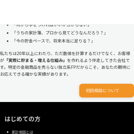
株式会社マイエフピーは、これまでに
30,000件を超えるお客様のリア
ルな家計
と向き合ってきました。
「何から手をつければいいか分からない」
「うちの家計簿、プロから見てどうなんだろう？」
「今の貯金ペースで、将来本当に足りる？」
私たちは20年以上にわたり、ただ数値を計算するだけでなく、お客様
が
「実際に貯まる・増える仕組み」
を作れるよう伴走してきた会社で
す。特定の金融商品を売らない独立系FPだからこそ、あなたの期待に
お応えできる確かな実績があります。
初回相談について
はじめての方
家計相談とは