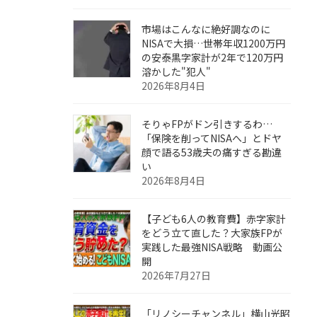
市場はこんなに絶好調なのに
NISAで大損…世帯年収1200万円
の安泰黒字家計が2年で120万円
溶かした"犯人"
2026年8月4日
そりゃFPがドン引きするわ…
「保険を削ってNISAへ」とドヤ
顔で語る53歳夫の痛すぎる勘違
い
2026年8月4日
【子ども6人の教育費】赤字家計
をどう立て直した？大家族FPが
実践した最強NISA戦略 動画公
開
2026年7月27日
「リノシーチャンネル」横山光昭