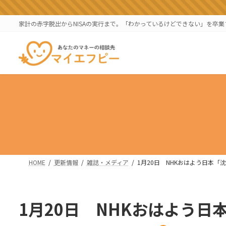
コ
ナ
ン
ビ
家計の赤字脱出からNISAの実行まで。「わかっているけどできない」を卒
テ
ゲ
ン
ー
ツ
シ
へ
ョ
ス
ン
キ
に
ッ
移
プ
動
HOME
更新情報
雑誌・メディア
1月20日 NHKおはよう日本「
1月20日 NHKおはよう日