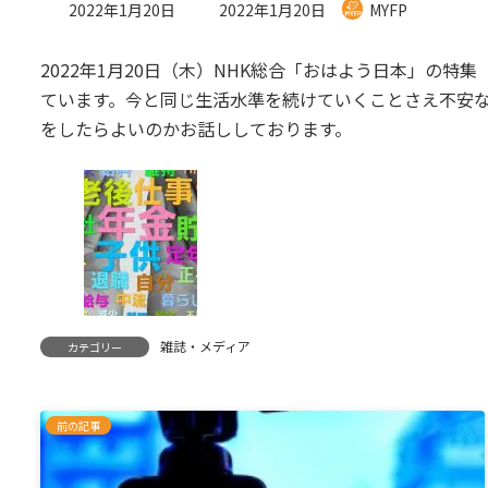
最
2022年1月20日
2022年1月20日
MYFP
終
更
2022年1月20日（木）NHK総合「おはよう日本」の
新
日
ています。今と同じ生活水準を続けていくことさえ不安
時
をしたらよいのかお話ししております。
:
雑誌・メディア
カテゴリー
前の記事