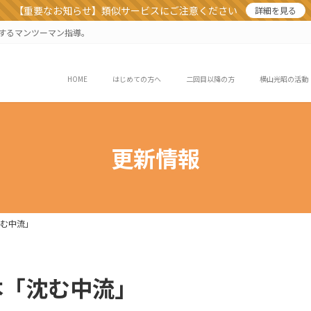
【重要なお知らせ】類似サービスにご注意ください
詳細を見る
業するマンツーマン指導。
HOME
はじめての方へ
二回目以降の方
横山光昭の活動
更新情報
沈む中流」
本「沈む中流」