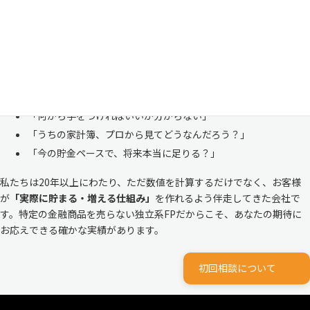
も多い、ごく自然な気持ちです。「自分の家計状況を人に見せるなんて
恥ずかしい」と思われる方もいらっしゃいますが、決してそんなことは
ありません。
株式会社マイエフピーは、これまでに
30,000件を超えるお客様のリア
ルな家計
と向き合ってきました。
「何から手をつければいいか分からない」
「うちの家計簿、プロから見てどうなんだろう？」
「今の貯金ペースで、将来本当に足りる？」
私たちは20年以上にわたり、ただ数値を計算するだけでなく、お客様
が
「実際に貯まる・増える仕組み」
を作れるよう伴走してきた会社で
す。特定の金融商品を売らない独立系FPだからこそ、あなたの期待に
お応えできる確かな実績があります。
初回相談について