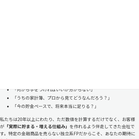
家計管理・資産形成は一人で悩まずにご相談くださ
い
「お金のことは周りに相談しにくい……」 これは私たち日本人にとて
も多い、ごく自然な気持ちです。「自分の家計状況を人に見せるなんて
恥ずかしい」と思われる方もいらっしゃいますが、決してそんなことは
ありません。
株式会社マイエフピーは、これまでに
30,000件を超えるお客様のリア
ルな家計
と向き合ってきました。
「何から手をつければいいか分からない」
「うちの家計簿、プロから見てどうなんだろう？」
「今の貯金ペースで、将来本当に足りる？」
私たちは20年以上にわたり、ただ数値を計算するだけでなく、お客様
が
「実際に貯まる・増える仕組み」
を作れるよう伴走してきた会社で
す。特定の金融商品を売らない独立系FPだからこそ、あなたの期待に