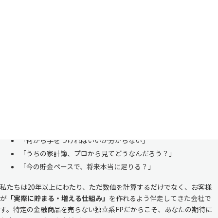
家計管理・資産形成は一人で悩まずにご相談くださ
い
「お金のことは周りに相談しにくい……」 これは私たち日本人にとて
も多い、ごく自然な気持ちです。「自分の家計状況を人に見せるなんて
恥ずかしい」と思われる方もいらっしゃいますが、決してそんなことは
ありません。
株式会社マイエフピーは、これまでに
30,000件を超えるお客様のリア
ルな家計
と向き合ってきました。
「何から手をつければいいか分からない」
「うちの家計簿、プロから見てどうなんだろう？」
「今の貯金ペースで、将来本当に足りる？」
私たちは20年以上にわたり、ただ数値を計算するだけでなく、お客様
が
「実際に貯まる・増える仕組み」
を作れるよう伴走してきた会社で
す。特定の金融商品を売らない独立系FPだからこそ、あなたの期待に