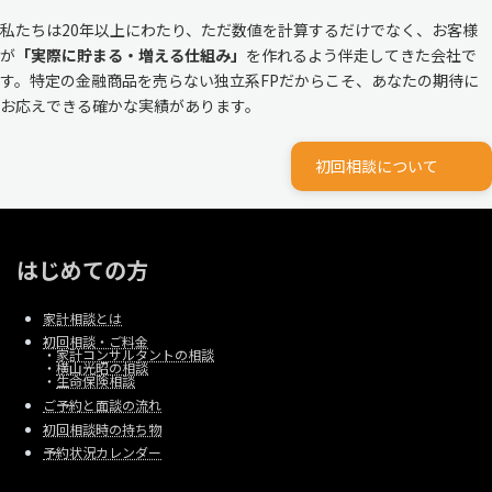
私たちは20年以上にわたり、ただ数値を計算するだけでなく、お客様
が
「実際に貯まる・増える仕組み」
を作れるよう伴走してきた会社で
す。特定の金融商品を売らない独立系FPだからこそ、あなたの期待に
お応えできる確かな実績があります。
初回相談について
はじめての方
家計相談とは
初回相談・ご料金
・
家計コンサルタントの相談
・
横山光昭の相談
・
生命保険相談
ご予約と面談の流れ
初回相談時の持ち物
予約状況カレンダー