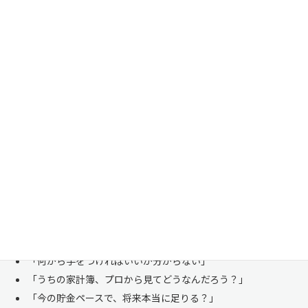
家計管理・資産形成は一人で悩まずにご相談くださ
い
「お金のことは周りに相談しにくい……」 これは私たち日本人にとて
も多い、ごく自然な気持ちです。「自分の家計状況を人に見せるなんて
恥ずかしい」と思われる方もいらっしゃいますが、決してそんなことは
ありません。
株式会社マイエフピーは、これまでに
30,000件を超えるお客様のリア
ルな家計
と向き合ってきました。
「何から手をつければいいか分からない」
「うちの家計簿、プロから見てどうなんだろう？」
「今の貯金ペースで、将来本当に足りる？」