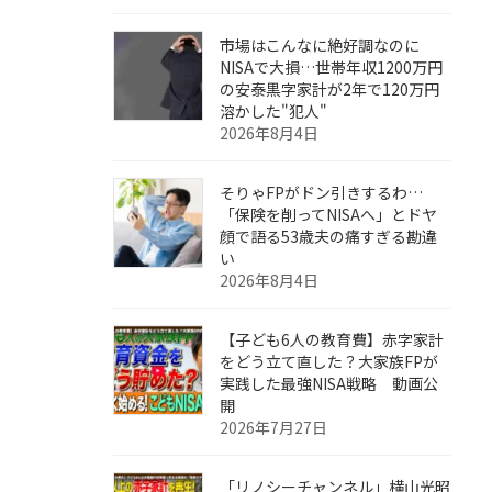
市場はこんなに絶好調なのに
NISAで大損…世帯年収1200万円
の安泰黒字家計が2年で120万円
溶かした"犯人"
2026年8月4日
そりゃFPがドン引きするわ…
「保険を削ってNISAへ」とドヤ
顔で語る53歳夫の痛すぎる勘違
い
2026年8月4日
【子ども6人の教育費】赤字家計
をどう立て直した？大家族FPが
実践した最強NISA戦略 動画公
開
2026年7月27日
「リノシーチャンネル」横山光昭