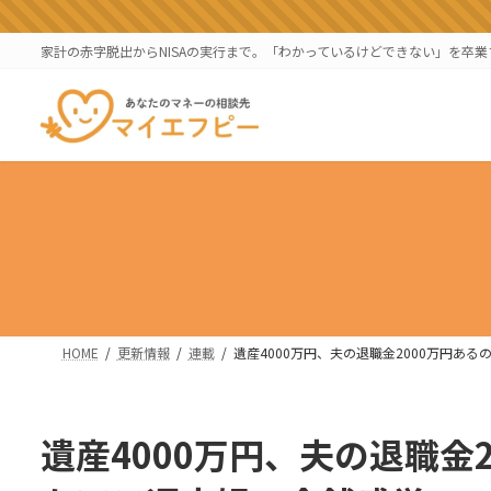
コ
ナ
ン
ビ
家計の赤字脱出からNISAの実行まで。「わかっているけどできない」を卒
テ
ゲ
ン
ー
ツ
シ
へ
ョ
ス
ン
キ
に
ッ
移
プ
動
HOME
更新情報
連載
遺産4000万円、夫の退職金2000万円あ
遺産4000万円、夫の退職金