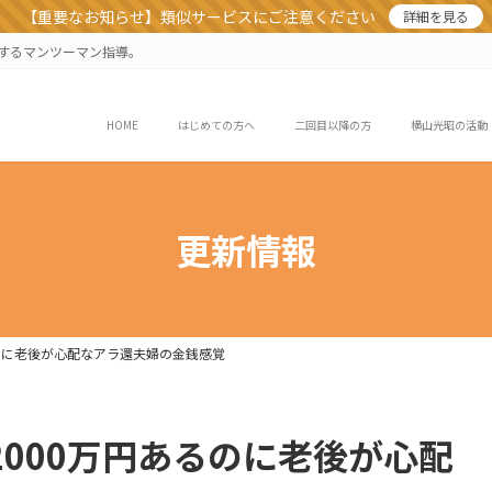
【重要なお知らせ】類似サービスにご注意ください
詳細を見る
業するマンツーマン指導。
HOME
はじめての方へ
二回目以降の方
横山光昭の活動
更新情報
るのに老後が心配なアラ還夫婦の金銭感覚
2000万円あるのに老後が心配