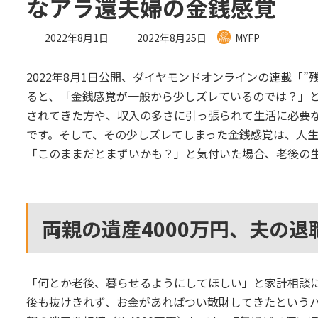
なアラ還夫婦の金銭感覚
最
2022年8月1日
2022年8月25日
MYFP
終
更
2022年8月1日公開、ダイヤモンドオンラインの連載「
新
日
ると、「金銭感覚が一般から少しズレているのでは？」
時
されてきた方や、収入の多さに引っ張られて生活に必要
:
です。そして、その少しズレてしまった金銭感覚は、人
「このままだとまずいかも？」と気付いた場合、老後の
両親の遺産4000万円、夫の退職
「何とか老後、暮らせるようにしてほしい」と家計相談
後も抜けきれず、お金があればつい散財してきたというパ