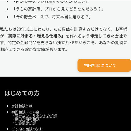
「何から手をつければいいか分からない」
「うちの家計簿、プロから見てどうなんだろう？」
「今の貯金ペースで、将来本当に足りる？」
私たちは20年以上にわたり、ただ数値を計算するだけでなく、お客様
が
「実際に貯まる・増える仕組み」
を作れるよう伴走してきた会社で
す。特定の金融商品を売らない独立系FPだからこそ、あなたの期待に
お応えできる確かな実績があります。
初回相談について
はじめての方
家計相談とは
初回相談・ご料金
・
家計コンサルタントの相談
・
横山光昭の相談
・
生命保険相談
ご予約と面談の流れ