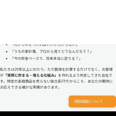
も多い、ごく自然な気持ちです。「自分の家計状況を人に見せるなんて
恥ずかしい」と思われる方もいらっしゃいますが、決してそんなことは
ありません。
株式会社マイエフピーは、これまでに
30,000件を超えるお客様のリア
ルな家計
と向き合ってきました。
「何から手をつければいいか分からない」
「うちの家計簿、プロから見てどうなんだろう？」
「今の貯金ペースで、将来本当に足りる？」
私たちは20年以上にわたり、ただ数値を計算するだけでなく、お客様
が
「実際に貯まる・増える仕組み」
を作れるよう伴走してきた会社で
す。特定の金融商品を売らない独立系FPだからこそ、あなたの期待に
お応えできる確かな実績があります。
初回相談について