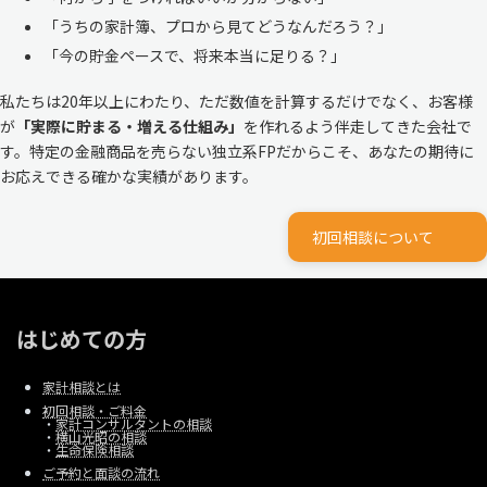
「うちの家計簿、プロから見てどうなんだろう？」
「今の貯金ペースで、将来本当に足りる？」
私たちは20年以上にわたり、ただ数値を計算するだけでなく、お客様
が
「実際に貯まる・増える仕組み」
を作れるよう伴走してきた会社で
す。特定の金融商品を売らない独立系FPだからこそ、あなたの期待に
お応えできる確かな実績があります。
初回相談について
はじめての方
家計相談とは
初回相談・ご料金
・
家計コンサルタントの相談
・
横山光昭の相談
・
生命保険相談
ご予約と面談の流れ