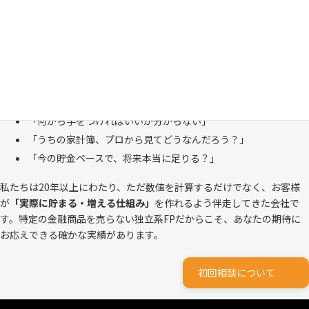
も多い、ごく自然な気持ちです。「自分の家計状況を人に見せるなんて
恥ずかしい」と思われる方もいらっしゃいますが、決してそんなことは
ありません。
株式会社マイエフピーは、これまでに
30,000件を超えるお客様のリア
ルな家計
と向き合ってきました。
「何から手をつければいいか分からない」
「うちの家計簿、プロから見てどうなんだろう？」
「今の貯金ペースで、将来本当に足りる？」
私たちは20年以上にわたり、ただ数値を計算するだけでなく、お客様
が
「実際に貯まる・増える仕組み」
を作れるよう伴走してきた会社で
す。特定の金融商品を売らない独立系FPだからこそ、あなたの期待に
お応えできる確かな実績があります。
初回相談について