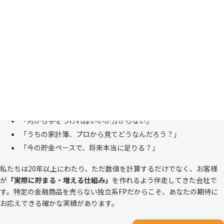
い
「お金のことは周りに相談しにくい……」 これは私たち日本人にとて
も多い、ごく自然な気持ちです。「自分の家計状況を人に見せるなんて
恥ずかしい」と思われる方もいらっしゃいますが、決してそんなことは
ありません。
株式会社マイエフピーは、これまでに
30,000件を超えるお客様のリア
ルな家計
と向き合ってきました。
「何から手をつければいいか分からない」
「うちの家計簿、プロから見てどうなんだろう？」
「今の貯金ペースで、将来本当に足りる？」
私たちは20年以上にわたり、ただ数値を計算するだけでなく、お客様
が
「実際に貯まる・増える仕組み」
を作れるよう伴走してきた会社で
す。特定の金融商品を売らない独立系FPだからこそ、あなたの期待に
お応えできる確かな実績があります。