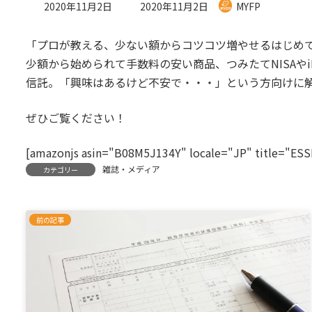
最
2020年11月2日
2020年11月2日
MYFP
終
更
「プロが教える、少ない額からコツコツ増やせるはじめ
新
日
少額から始められて手数料の安い商品、つみたてNISAや
時
信託。「興味はあるけど不安で・・・」という方向けに
:
ぜひご覧ください！
[amazonjs asin="B08M5J134Y" locale="JP" titl
雑誌・メディア
カテゴリー
前の記事