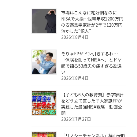
市場はこんなに絶好調なのに
NISAで大損…世帯年収1200万円
の安泰黒字家計が2年で120万円
溶かした"犯人"
2026年8月4日
そりゃFPがドン引きするわ…
「保険を削ってNISAへ」とドヤ
顔で語る53歳夫の痛すぎる勘違
い
2026年8月4日
【子ども6人の教育費】赤字家計
をどう立て直した？大家族FPが
実践した最強NISA戦略 動画公
開
2026年7月27日
「リノシーチャンネル」横山光昭