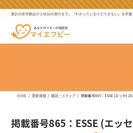
コ
ナ
ン
ビ
家計の赤字脱出からNISAの実行まで。「わかっているけどできない」を卒
テ
ゲ
ン
ー
ツ
シ
へ
ョ
ス
ン
キ
に
ッ
移
プ
動
HOME
更新情報
雑誌・メディア
掲載番号865：ESSE (エッセ) 2
掲載番号865：ESSE (エッセ