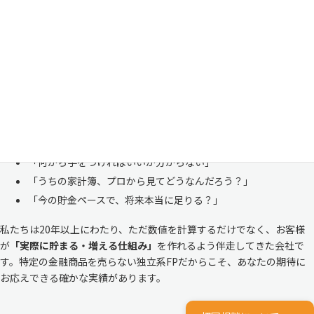
「お金のことは周りに相談しにくい……」 これは私たち日本人にとて
も多い、ごく自然な気持ちです。「自分の家計状況を人に見せるなんて
恥ずかしい」と思われる方もいらっしゃいますが、決してそんなことは
ありません。
株式会社マイエフピーは、これまでに
30,000件を超えるお客様のリア
ルな家計
と向き合ってきました。
「何から手をつければいいか分からない」
「うちの家計簿、プロから見てどうなんだろう？」
「今の貯金ペースで、将来本当に足りる？」
私たちは20年以上にわたり、ただ数値を計算するだけでなく、お客様
が
「実際に貯まる・増える仕組み」
を作れるよう伴走してきた会社で
す。特定の金融商品を売らない独立系FPだからこそ、あなたの期待に
お応えできる確かな実績があります。