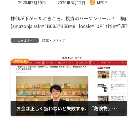
最
2020年3月10日
2020年3月12日
MYFP
終
更
株価が下がったときこそ、投資のバーゲンセール！ 横
新
日
[amazonjs asin="B0857B5BM8" locale="JP" title
時
:
雑誌・メディア
カテゴリー
前の記事
お金は正しく扱わないと失敗する、『危険物』だと言いたい
2020年3月10日