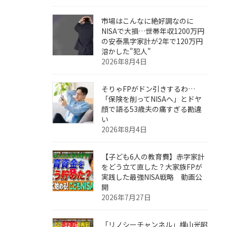
市場はこんなに絶好調なのに
NISAで大損…世帯年収1200万円
の安泰黒字家計が2年で120万円
溶かした"犯人"
2026年8月4日
そりゃFPがドン引きするわ…
「保険を削ってNISAへ」とドヤ
顔で語る53歳夫の痛すぎる勘違
い
2026年8月4日
【子ども6人の教育費】赤字家計
をどう立て直した？大家族FPが
実践した最強NISA戦略 動画公
開
2026年7月27日
「リノシーチャンネル」横山光昭