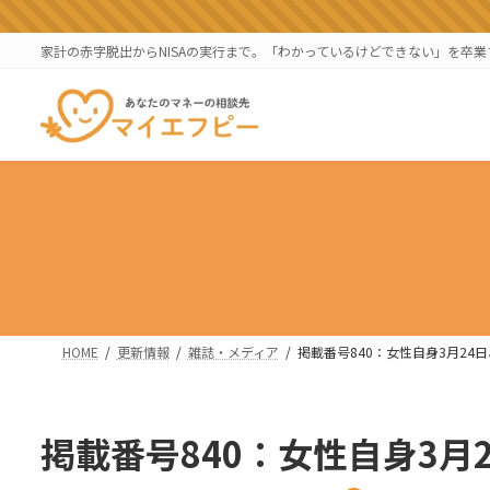
コ
ナ
ン
ビ
家計の赤字脱出からNISAの実行まで。「わかっているけどできない」を卒
テ
ゲ
ン
ー
ツ
シ
へ
ョ
ス
ン
キ
に
ッ
移
プ
動
HOME
更新情報
雑誌・メディア
掲載番号840：女性自身3月24日
掲載番号840：女性自身3月