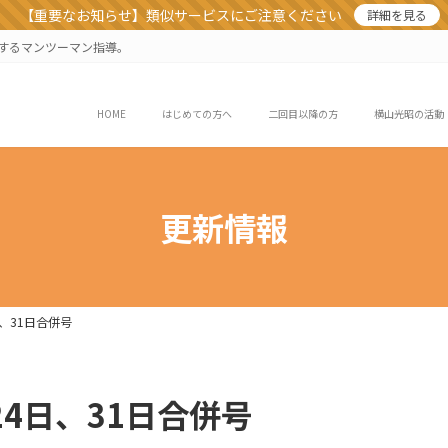
【重要なお知らせ】類似サービスにご注意ください
詳細を見る
業するマンツーマン指導。
HOME
はじめての方へ
二回目以降の方
横山光昭の活動
更新情報
、31日合併号
24日、31日合併号