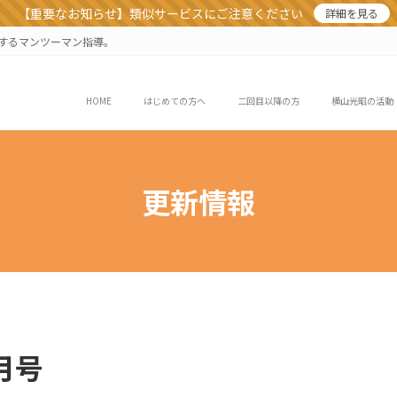
【重要なお知らせ】類似サービスにご注意ください
詳細を見る
業するマンツーマン指導。
HOME
はじめての方へ
二回目以降の方
横山光昭の活動
更新情報
月号