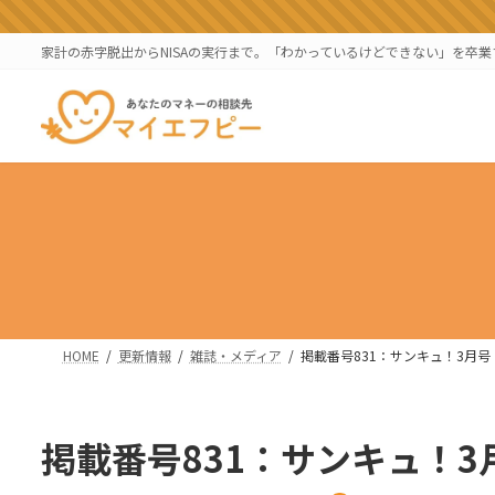
コ
ナ
ン
ビ
家計の赤字脱出からNISAの実行まで。「わかっているけどできない」を卒
テ
ゲ
ン
ー
ツ
シ
へ
ョ
ス
ン
キ
に
ッ
移
プ
動
HOME
更新情報
雑誌・メディア
掲載番号831：サンキュ！3月号
掲載番号831：サンキュ！3