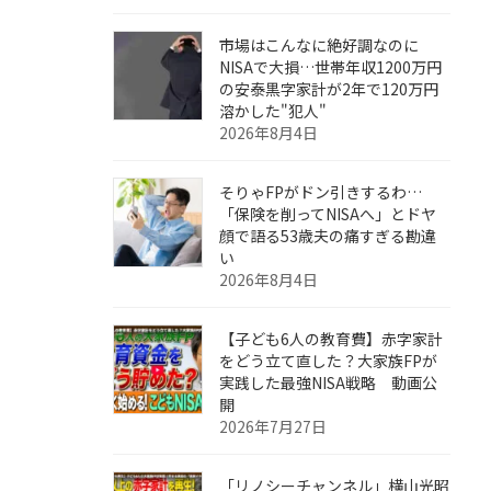
市場はこんなに絶好調なのに
NISAで大損…世帯年収1200万円
の安泰黒字家計が2年で120万円
溶かした"犯人"
2026年8月4日
そりゃFPがドン引きするわ…
「保険を削ってNISAへ」とドヤ
顔で語る53歳夫の痛すぎる勘違
い
2026年8月4日
【子ども6人の教育費】赤字家計
をどう立て直した？大家族FPが
実践した最強NISA戦略 動画公
開
2026年7月27日
「リノシーチャンネル」横山光昭