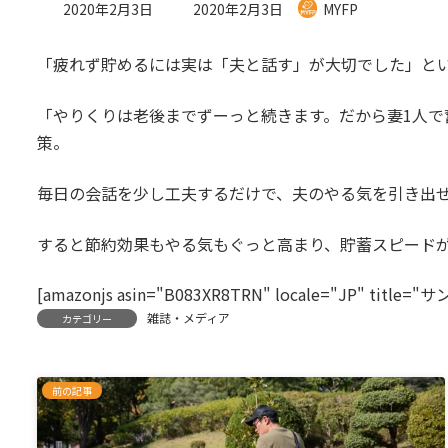
最
2020年2月3日
2020年2月3日
MYFP
終
更
「疲れず貯めるには実は「夫と話す」が大切でした」と
新
日
時
「やりくりは老後までずーっと続きます。だから妻1人で
:
策。
毎日の会話を少し工夫するだけで、夫のやる気を引き出
すると節約効果もやる気もぐっと高まり、貯蓄スピードが
[amazonjs asin="B083XR8TRN" locale="JP" title=
雑誌・メディア
カテゴリー
前の記事