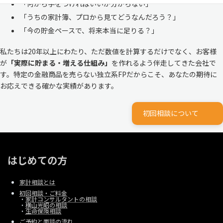
「何から手をつければいいか分からない」
「うちの家計簿、プロから見てどうなんだろう？」
「今の貯金ペースで、将来本当に足りる？」
私たちは20年以上にわたり、ただ数値を計算するだけでなく、お客様
が
「実際に貯まる・増える仕組み」
を作れるよう伴走してきた会社で
す。特定の金融商品を売らない独立系FPだからこそ、あなたの期待に
お応えできる確かな実績があります。
初回相談について
はじめての方
家計相談とは
初回相談・ご料金
・
家計コンサルタントの相談
・
横山光昭の相談
・
生命保険相談
ご予約と面談の流れ