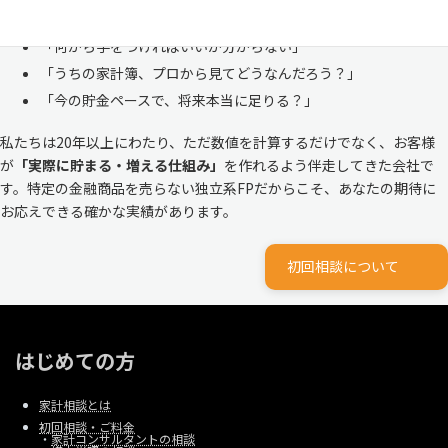
ルな家計
と向き合ってきました。
「何から手をつければいいか分からない」
「うちの家計簿、プロから見てどうなんだろう？」
「今の貯金ペースで、将来本当に足りる？」
私たちは20年以上にわたり、ただ数値を計算するだけでなく、お客様
が
「実際に貯まる・増える仕組み」
を作れるよう伴走してきた会社で
す。特定の金融商品を売らない独立系FPだからこそ、あなたの期待に
お応えできる確かな実績があります。
初回相談について
はじめての方
家計相談とは
初回相談・ご料金
・
家計コンサルタントの相談