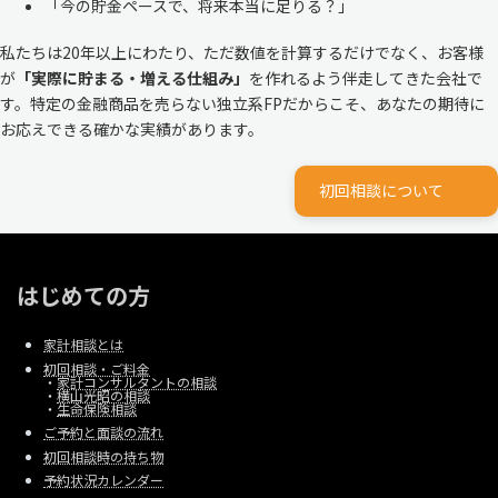
「今の貯金ペースで、将来本当に足りる？」
私たちは20年以上にわたり、ただ数値を計算するだけでなく、お客様
が
「実際に貯まる・増える仕組み」
を作れるよう伴走してきた会社で
す。特定の金融商品を売らない独立系FPだからこそ、あなたの期待に
お応えできる確かな実績があります。
初回相談について
はじめての方
家計相談とは
初回相談・ご料金
・
家計コンサルタントの相談
・
横山光昭の相談
・
生命保険相談
ご予約と面談の流れ
初回相談時の持ち物
予約状況カレンダー