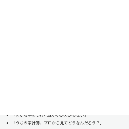
家計管理・資産形成は一人で悩まずにご相談くださ
い
「お金のことは周りに相談しにくい……」 これは私たち日本人にとて
も多い、ごく自然な気持ちです。「自分の家計状況を人に見せるなんて
恥ずかしい」と思われる方もいらっしゃいますが、決してそんなことは
ありません。
株式会社マイエフピーは、これまでに
30,000件を超えるお客様のリア
ルな家計
と向き合ってきました。
「何から手をつければいいか分からない」
「うちの家計簿、プロから見てどうなんだろう？」