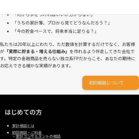
ルな家計
と向き合ってきました。
「何から手をつければいいか分からない」
「うちの家計簿、プロから見てどうなんだろう？」
「今の貯金ペースで、将来本当に足りる？」
私たちは20年以上にわたり、ただ数値を計算するだけでなく、お客様
が
「実際に貯まる・増える仕組み」
を作れるよう伴走してきた会社で
す。特定の金融商品を売らない独立系FPだからこそ、あなたの期待に
お応えできる確かな実績があります。
初回相談について
はじめての方
家計相談とは
初回相談・ご料金
・
家計コンサルタントの相談