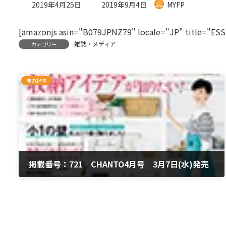
最
2019年4月25日
2019年9月4日
MYFP
終
更
[amazonjs asin="B079JPNZ79" locale="JP" title="
新
日
雑誌・メディア
カテゴリー
時
:
前の記事
掲載番号：721 CHANTO4月号 3月7日(水)発売
2019年4月25日