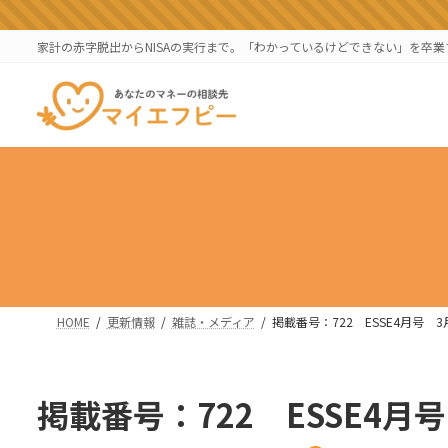
コ
ナ
ン
ビ
家計の赤字脱出からNISAの実行まで。「わかっているけどできない」を卒
テ
ゲ
ン
ー
ツ
シ
へ
ョ
ス
ン
キ
に
ッ
移
プ
動
HOME
更新情報
雑誌・メディア
掲載番号：722 ESSE4月号 3
掲載番号：722 ESSE4月号