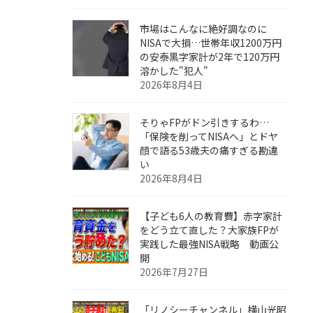
市場はこんなに絶好調なのに
NISAで大損…世帯年収1200万円
の安泰黒字家計が2年で120万円
溶かした"犯人"
2026年8月4日
そりゃFPがドン引きするわ…
「保険を削ってNISAへ」とドヤ
顔で語る53歳夫の痛すぎる勘違
い
2026年8月4日
【子ども6人の教育費】赤字家計
をどう立て直した？大家族FPが
実践した最強NISA戦略 動画公
開
2026年7月27日
「リノシーチャンネル」横山光昭