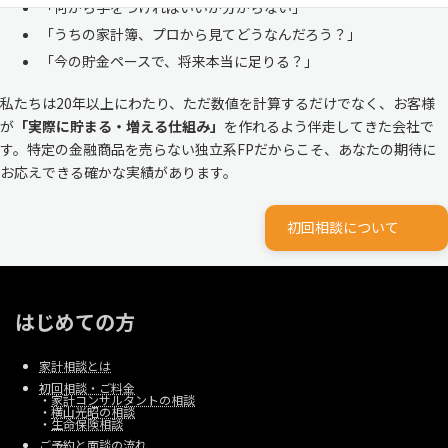
「何から手をつければいいか分からない」
「うちの家計簿、プロから見てどうなんだろう？」
「今の貯金ペースで、将来本当に足りる？」
私たちは20年以上にわたり、ただ数値を計算するだけでなく、お客様
が
「実際に貯まる・増える仕組み」
を作れるよう伴走してきた会社で
す。特定の金融商品を売らない独立系FPだからこそ、あなたの期待に
お応えできる確かな実績があります。
初回相談について
はじめての方
家計相談とは
初回相談・ご料金
・
家計コンサルタントの相談
・
横山光昭の相談
・
生命保険相談
ご予約と面談の流れ