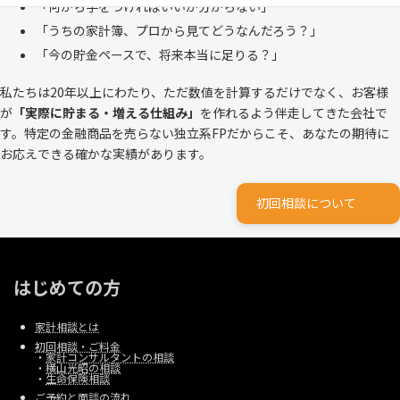
「何から手をつければいいか分からない」
「うちの家計簿、プロから見てどうなんだろう？」
「今の貯金ペースで、将来本当に足りる？」
私たちは20年以上にわたり、ただ数値を計算するだけでなく、お客様
が
「実際に貯まる・増える仕組み」
を作れるよう伴走してきた会社で
す。特定の金融商品を売らない独立系FPだからこそ、あなたの期待に
お応えできる確かな実績があります。
初回相談について
はじめての方
家計相談とは
初回相談・ご料金
・
家計コンサルタントの相談
・
横山光昭の相談
・
生命保険相談
ご予約と面談の流れ