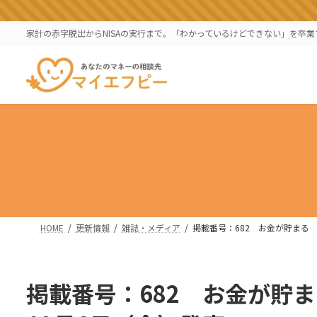
コ
ナ
ン
ビ
家計の赤字脱出からNISAの実行まで。「わかっているけどできない」を卒
テ
ゲ
ン
ー
ツ
シ
へ
ョ
ス
ン
キ
に
ッ
移
プ
動
HOME
更新情報
雑誌・メディア
掲載番号：682 お金が貯まる 
掲載番号：682 お金が貯ま