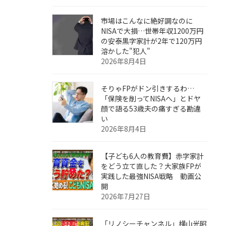
市場はこんなに絶好調なのに
NISAで大損…世帯年収1200万円
の安泰黒字家計が2年で120万円
溶かした"犯人"
2026年8月4日
そりゃFPがドン引きするわ…
「保険を削ってNISAへ」とドヤ
顔で語る53歳夫の痛すぎる勘違
い
2026年8月4日
【子ども6人の教育費】赤字家計
をどう立て直した？大家族FPが
実践した最強NISA戦略 動画公
開
2026年7月27日
「リノシーチャンネル」横山光昭