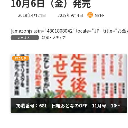
10月6日（金）発売
最
2019年4月24日
2019年9月4日
MYFP
終
更
[amazonjs asin="4801808042" locale="JP" ti
新
日
雑誌・メディア
カテゴリー
時
:
前の記事
掲載番号：681 日経おとなのOFF 11月号 10月6日（金）発売
2019年4月24日