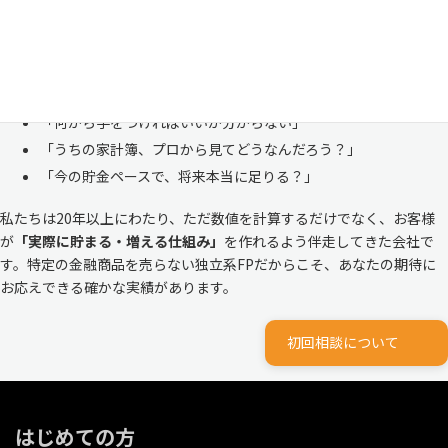
ありません。
株式会社マイエフピーは、これまでに
30,000件を超えるお客様のリア
ルな家計
と向き合ってきました。
「何から手をつければいいか分からない」
「うちの家計簿、プロから見てどうなんだろう？」
「今の貯金ペースで、将来本当に足りる？」
私たちは20年以上にわたり、ただ数値を計算するだけでなく、お客様
が
「実際に貯まる・増える仕組み」
を作れるよう伴走してきた会社で
す。特定の金融商品を売らない独立系FPだからこそ、あなたの期待に
お応えできる確かな実績があります。
初回相談について
はじめての方