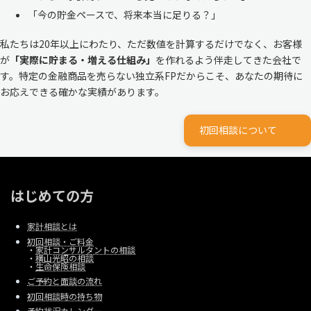
「今の貯金ペースで、将来本当に足りる？」
私たちは20年以上にわたり、ただ数値を計算するだけでなく、お客様
が
「実際に貯まる・増える仕組み」
を作れるよう伴走してきた会社で
す。特定の金融商品を売らない独立系FPだからこそ、あなたの期待に
お応えできる確かな実績があります。
初回相談について
はじめての方
家計相談とは
初回相談・ご料金
・
家計コンサルタントの相談
・
横山光昭の相談
・
生命保険相談
ご予約と面談の流れ
初回相談時の持ち物
予約状況カレンダー