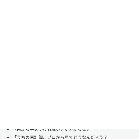
家計管理・資産形成は一人で悩まずにご相談くださ
い
「お金のことは周りに相談しにくい……」 これは私たち日本人にとて
も多い、ごく自然な気持ちです。「自分の家計状況を人に見せるなんて
恥ずかしい」と思われる方もいらっしゃいますが、決してそんなことは
ありません。
株式会社マイエフピーは、これまでに
30,000件を超えるお客様のリア
ルな家計
と向き合ってきました。
「何から手をつければいいか分からない」
「うちの家計簿、プロから見てどうなんだろう？」