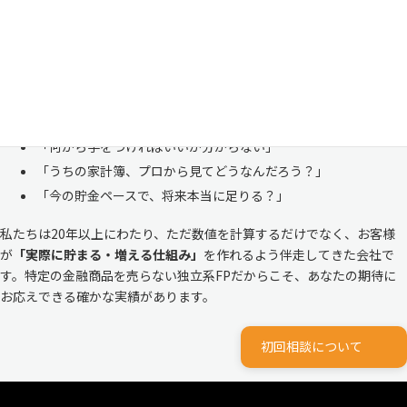
も多い、ごく自然な気持ちです。「自分の家計状況を人に見せるなんて
恥ずかしい」と思われる方もいらっしゃいますが、決してそんなことは
ありません。
株式会社マイエフピーは、これまでに
30,000件を超えるお客様のリア
ルな家計
と向き合ってきました。
「何から手をつければいいか分からない」
「うちの家計簿、プロから見てどうなんだろう？」
「今の貯金ペースで、将来本当に足りる？」
私たちは20年以上にわたり、ただ数値を計算するだけでなく、お客様
が
「実際に貯まる・増える仕組み」
を作れるよう伴走してきた会社で
す。特定の金融商品を売らない独立系FPだからこそ、あなたの期待に
お応えできる確かな実績があります。
初回相談について