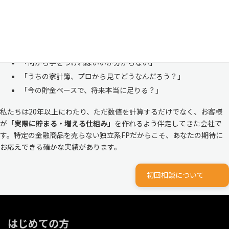
ありません。
株式会社マイエフピーは、これまでに
30,000件を超えるお客様のリア
ルな家計
と向き合ってきました。
「何から手をつければいいか分からない」
「うちの家計簿、プロから見てどうなんだろう？」
「今の貯金ペースで、将来本当に足りる？」
私たちは20年以上にわたり、ただ数値を計算するだけでなく、お客様
が
「実際に貯まる・増える仕組み」
を作れるよう伴走してきた会社で
す。特定の金融商品を売らない独立系FPだからこそ、あなたの期待に
お応えできる確かな実績があります。
初回相談について
はじめての方