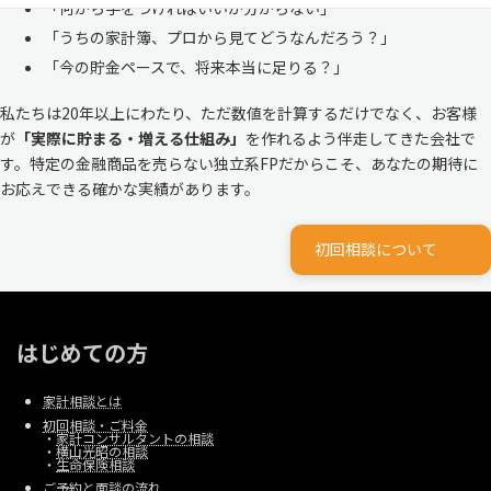
「何から手をつければいいか分からない」
「うちの家計簿、プロから見てどうなんだろう？」
「今の貯金ペースで、将来本当に足りる？」
私たちは20年以上にわたり、ただ数値を計算するだけでなく、お客様
が
「実際に貯まる・増える仕組み」
を作れるよう伴走してきた会社で
す。特定の金融商品を売らない独立系FPだからこそ、あなたの期待に
お応えできる確かな実績があります。
初回相談について
はじめての方
家計相談とは
初回相談・ご料金
・
家計コンサルタントの相談
・
横山光昭の相談
・
生命保険相談
ご予約と面談の流れ